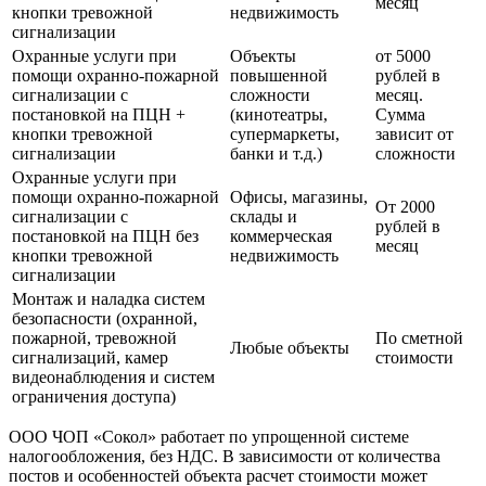
месяц
кнопки тревожной
недвижимость
сигнализации
Охранные услуги при
Объекты
от 5000
помощи охранно-пожарной
повышенной
рублей в
сигнализации с
сложности
месяц.
постановкой на ПЦН +
(кинотеатры,
Сумма
кнопки тревожной
супермаркеты,
зависит от
сигнализации
банки и т.д.)
сложности
Охранные услуги при
помощи охранно-пожарной
Офисы, магазины,
От 2000
сигнализации с
склады и
рублей в
постановкой на ПЦН без
коммерческая
месяц
кнопки тревожной
недвижимость
сигнализации
Монтаж и наладка систем
безопасности (охранной,
пожарной, тревожной
По сметной
Любые объекты
сигнализаций, камер
стоимости
видеонаблюдения и систем
ограничения доступа)
ООО ЧОП «Сокол» работает по упрощенной системе
налогообложения, без НДС. В зависимости от количества
постов и особенностей объекта расчет стоимости может