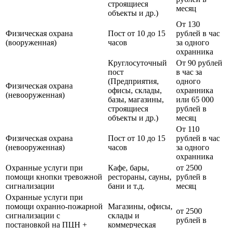
строящиеся
месяц
объекты и др.)
От 130
Физическая охрана
Пост от 10 до 15
рублей в час
(вооруженная)
часов
за одного
охранника
Круглосуточный
От 90 рублей
пост
в час за
(Предприятия,
одного
Физическая охрана
офисы, склады,
охранника
(невооруженная)
базы, магазины,
или 65 000
строящиеся
рублей в
объекты и др.)
месяц
От 110
Физическая охрана
Пост от 10 до 15
рублей в час
(невооруженная)
часов
за одного
охранника
Охранные услуги при
Кафе, бары,
от 2500
помощи кнопки тревожной
рестораны, сауны,
рублей в
сигнализации
бани и т.д.
месяц
Охранные услуги при
помощи охранно-пожарной
Магазины, офисы,
от 2500
сигнализации с
склады и
рублей в
постановкой на ПЦН +
коммерческая